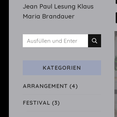
Jean Paul Lesung Klaus
Maria Brandauer
Suchst
du
nach
KATEGORIEN
etwas?
ARRANGEMENT
(4)
FESTIVAL
(3)