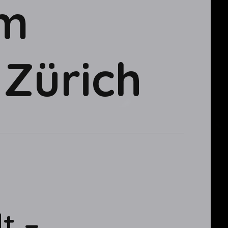
am
Zürich
t –