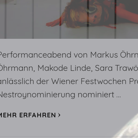
Performanceabend von Markus Öhrn 
Öhrmann, Makode Linde, Sara Trawöge
anlässlich der Wiener Festwochen Pr
Nestroynominierung nominiert …
MEHR ERFAHREN