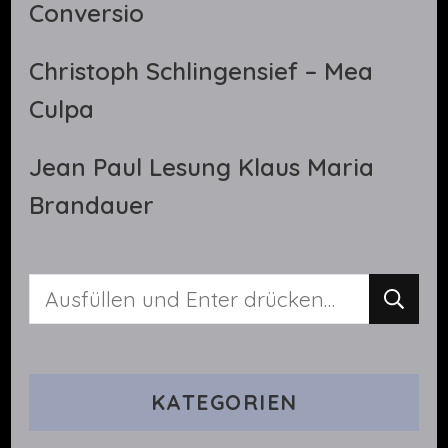
Conversio
Christoph Schlingensief – Mea
Culpa
Jean Paul Lesung Klaus Maria
Brandauer
Suchst
du
nach
KATEGORIEN
etwas?