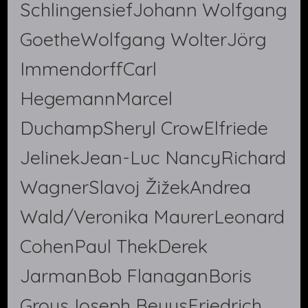
SchlingensiefJohann Wolfgang
GoetheWolfgang WolterJörg
ImmendorffCarl
HegemannMarcel
DuchampSheryl CrowElfriede
JelinekJean-Luc NancyRichard
WagnerSlavoj ŽižekAndrea
Wald/Veronika MaurerLeonard
CohenPaul ThekDerek
JarmanBob FlanaganBoris
GroysJoseph BeuysFriedrich …