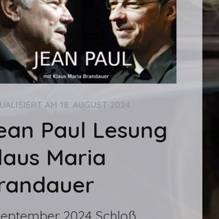
UALISIERT AM
18. AUGUST 2024
ean Paul Lesung
laus Maria
randauer
 September 2024 Schloß