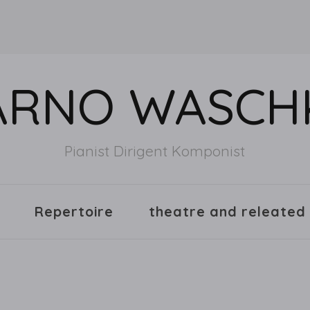
ARNO WASCH
Pianist Dirigent Komponist
Repertoire
theatre and releated