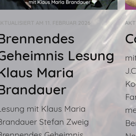
AKTUALISIERT AM
11. FEBRUAR 2026
AKT
Brennendes
C
Geheimnis Lesung
mi
Klaus Maria
J.
Ko
Brandauer
Fa
Lesung mit Klaus Maria
me
Brandauer Stefan Zweig
Be
Brennendes Geheimnis