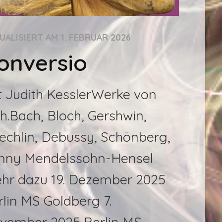
UALISIERT AM
1. FEBRUAR 2026
onversio
t Judith KesslerWerke von
Ch.Bach, Bloch, Gershwin,
echlin, Debussy, Schönberg,
nny Mendelssohn-Hensel
hr dazu 19. Dezember 2025
rlin MS Goldberg 7.