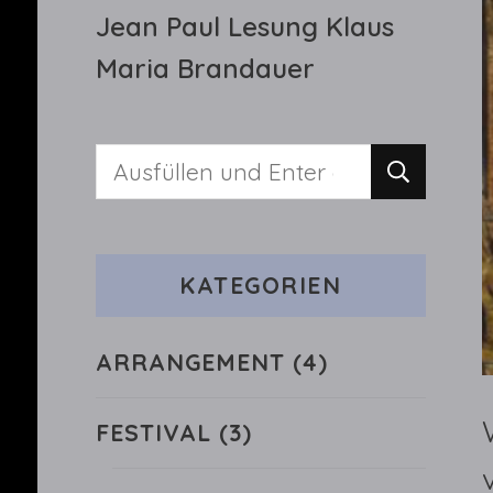
Jean Paul Lesung Klaus
Maria Brandauer
Suchst
du
nach
KATEGORIEN
etwas?
ARRANGEMENT
(4)
FESTIVAL
(3)