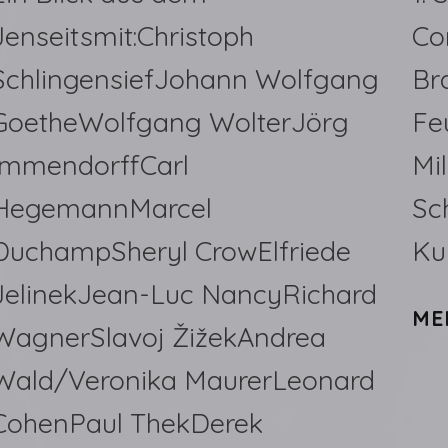
Jenseitsmit:Christoph
Co
SchlingensiefJohann Wolfgang
Br
GoetheWolfgang WolterJörg
Fe
ImmendorffCarl
Mi
HegemannMarcel
Sc
DuchampSheryl CrowElfriede
Ku
JelinekJean-Luc NancyRichard
ME
WagnerSlavoj ŽižekAndrea
Wald/Veronika MaurerLeonard
CohenPaul ThekDerek