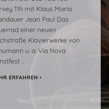
rvey 11h mit Klaus Maria
andauer Jean Paul Das
uerrad einer neuen
lchstraße Klavierwerke von
humann u. a. Via Nova
nstfest …
HR ERFAHREN