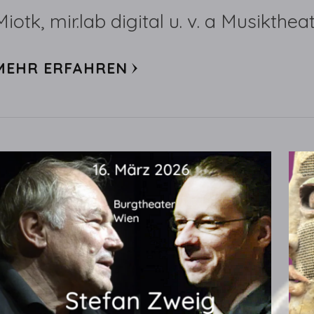
Miotk, mir.lab digital u. v. a Musikthe
MEHR ERFAHREN