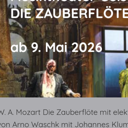
W. A. Mozart Die Zauberflöte mit el
von Arno Waschk mit Johannes Klump