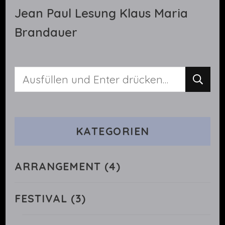
Jean Paul Lesung Klaus Maria
Brandauer
Suchst
du
nach
KATEGORIEN
etwas?
ARRANGEMENT
(4)
FESTIVAL
(3)