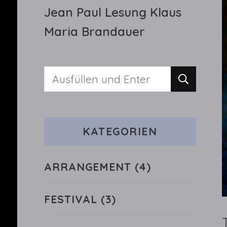
Jean Paul Lesung Klaus
Maria Brandauer
Suchst
du
nach
KATEGORIEN
etwas?
ARRANGEMENT
(4)
FESTIVAL
(3)