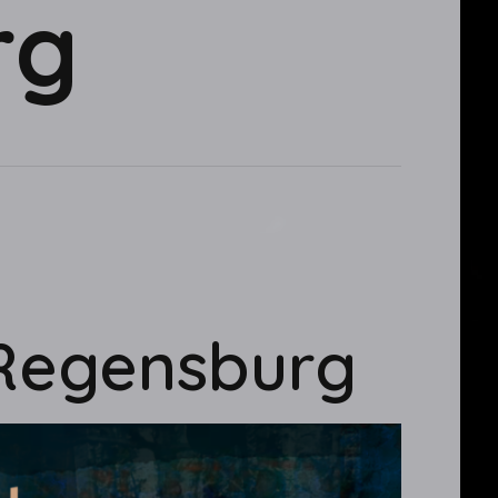
rg
Regensburg