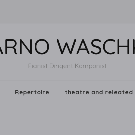
ARNO WASCH
Pianist Dirigent Komponist
Repertoire
theatre and releated