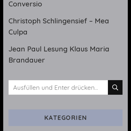
Conversio
Christoph Schlingensief – Mea
Culpa
Jean Paul Lesung Klaus Maria
Brandauer
Suchst
du
nach
KATEGORIEN
etwas?