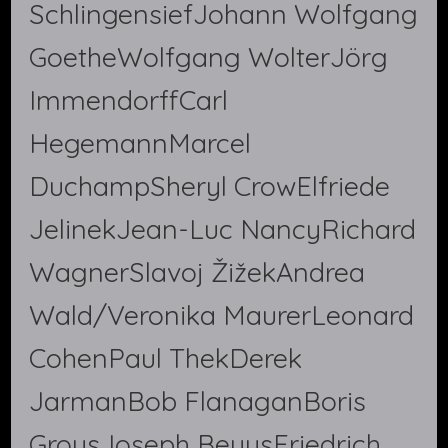
SchlingensiefJohann Wolfgang
GoetheWolfgang WolterJörg
ImmendorffCarl
HegemannMarcel
DuchampSheryl CrowElfriede
JelinekJean-Luc NancyRichard
WagnerSlavoj ŽižekAndrea
Wald/Veronika MaurerLeonard
CohenPaul ThekDerek
JarmanBob FlanaganBoris
GroysJoseph BeuysFriedrich …