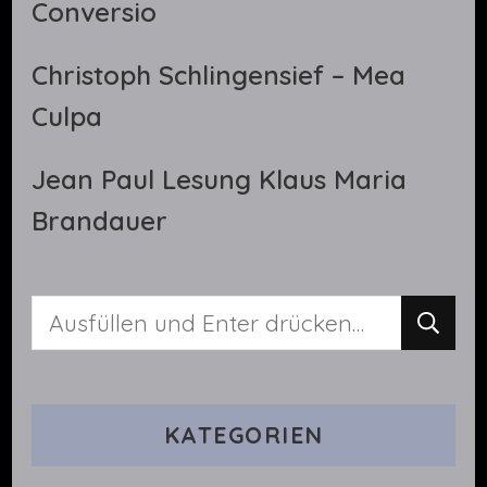
Conversio
Christoph Schlingensief – Mea
Culpa
Jean Paul Lesung Klaus Maria
Brandauer
Suchst
du
nach
KATEGORIEN
etwas?