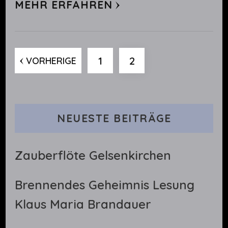
MEHR ERFAHREN
Seitennummerieru
SEITE
SEITE
1
2
VORHERIGE
der
Beiträge
NEUESTE BEITRÄGE
Zauberflöte Gelsenkirchen
Brennendes Geheimnis Lesung
Klaus Maria Brandauer